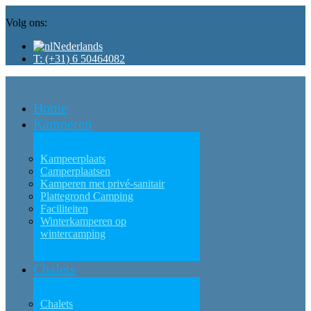
Volg ons:
Nederlands
T: (+31) 6 50464082
Home
Kamperen
Kampeerplaats
Camperplaatsen
Kamperen met privé-sanitair
Plattegrond Camping
Faciliteiten
Winterkamperen op
wintercamping
Chalets
Chalets