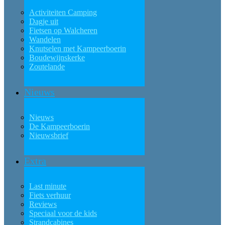
Activiteiten Camping
Dagje uit
Fietsen op Walcheren
Wandelen
Knutselen met Kampeerboerin
Boudewijnskerke
Zoutelande
Nieuws
Nieuws
De Kampeerboerin
Nieuwsbrief
Extra
Last minute
Fiets verhuur
Reviews
Speciaal voor de kids
Strandcabines