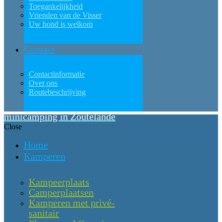
Toegankelijkheid
Vrienden van de Visser
Uw hond is welkom
Contact
Contactinformatie
Over ons
Routebeschrijving
minicamping in Zoutelande
Close
Home
Kamperen
Kampeerplaats
Camperplaatsen
Kamperen met privé-
sanitair