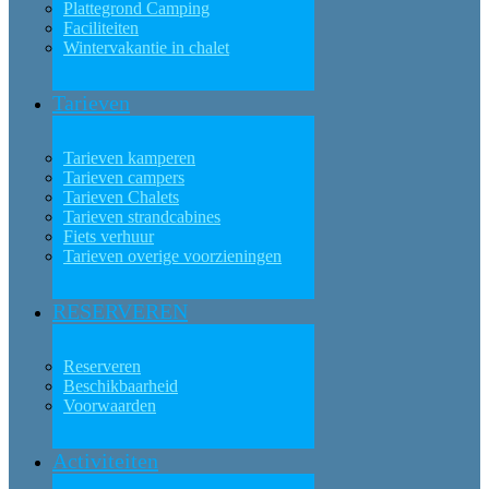
Plattegrond Camping
Faciliteiten
Wintervakantie in chalet
Tarieven
Tarieven kamperen
Tarieven campers
Tarieven Chalets
Tarieven strandcabines
Fiets verhuur
Tarieven overige voorzieningen
RESERVEREN
Reserveren
Beschikbaarheid
Voorwaarden
Activiteiten