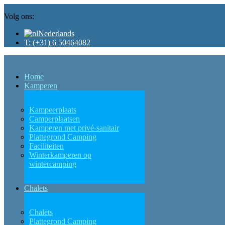
Volg ons:
Nederlands
T: (+31) 6 50464082
Home
Kamperen
Kampeerplaats
Camperplaatsen
Kamperen met privé-sanitair
Plattegrond Camping
Faciliteiten
Winterkamperen op
wintercamping
Chalets
Chalets
Plattegrond Camping