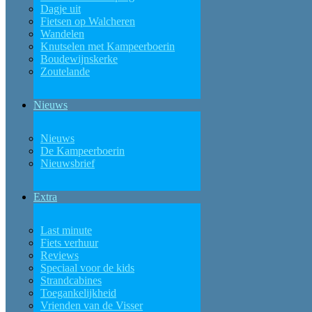
Dagje uit
Fietsen op Walcheren
Wandelen
Knutselen met Kampeerboerin
Boudewijnskerke
Zoutelande
Nieuws
Nieuws
De Kampeerboerin
Nieuwsbrief
Extra
Last minute
Fiets verhuur
Reviews
Speciaal voor de kids
Strandcabines
Toegankelijkheid
Vrienden van de Visser