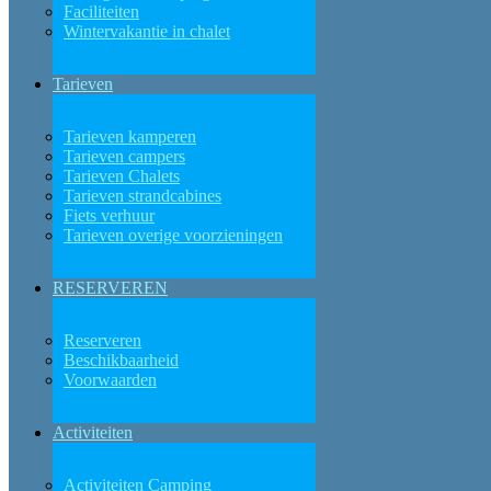
Faciliteiten
Wintervakantie in chalet
Tarieven
Tarieven kamperen
Tarieven campers
Tarieven Chalets
Tarieven strandcabines
Fiets verhuur
Tarieven overige voorzieningen
RESERVEREN
Reserveren
Beschikbaarheid
Voorwaarden
Activiteiten
Activiteiten Camping