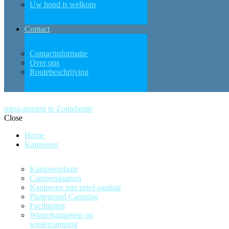
Uw hond is welkom
Contact
Contactinformatie
Over ons
Routebeschrijving
minicamping in Zoutelande
Close
Home
Kamperen
Kampeerplaats
Camperplaatsen
Kamperen met privé-sanitair
Plattegrond Camping
Faciliteiten
Winterkamperen op
wintercamping