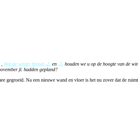
,
Wat de winter brengt -2-
en
-3-
houden we u op de hoogte van de win
 november jl. hadden gepland?
d mee gegroeid. Na een nieuwe wand en vloer is het nu zover dat de rui