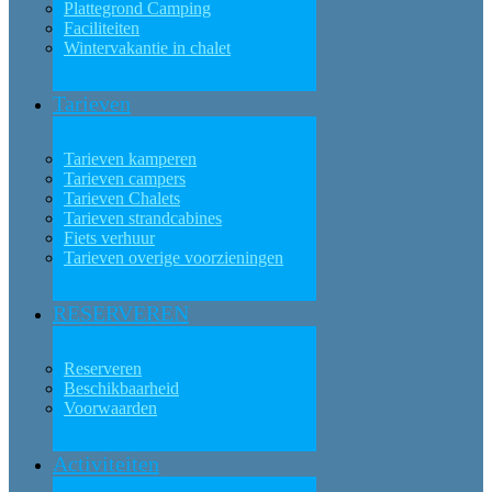
Plattegrond Camping
Faciliteiten
Wintervakantie in chalet
Tarieven
Tarieven kamperen
Tarieven campers
Tarieven Chalets
Tarieven strandcabines
Fiets verhuur
Tarieven overige voorzieningen
RESERVEREN
Reserveren
Beschikbaarheid
Voorwaarden
Activiteiten