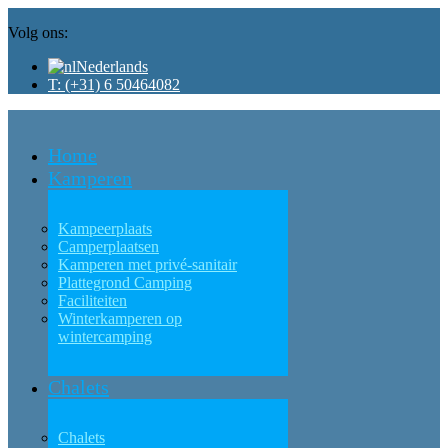
Volg ons:
Nederlands
T: (+31) 6 50464082
Home
Kamperen
Kampeerplaats
Camperplaatsen
Kamperen met privé-sanitair
Plattegrond Camping
Faciliteiten
Winterkamperen op
wintercamping
Chalets
Chalets