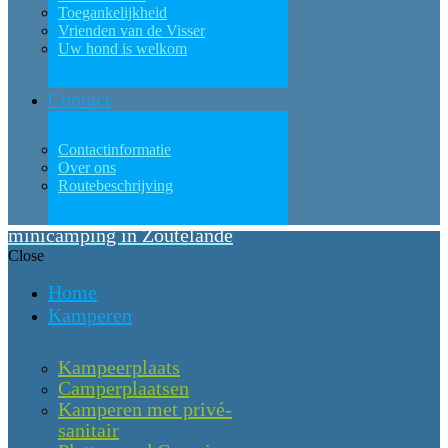
Toegankelijkheid
Vrienden van de Visser
Uw hond is welkom
Contact
Contactinformatie
Over ons
Routebeschrijving
minicamping in Zoutelande
Close
Home
Kamperen
Kampeerplaats
Camperplaatsen
Kamperen met privé-
sanitair