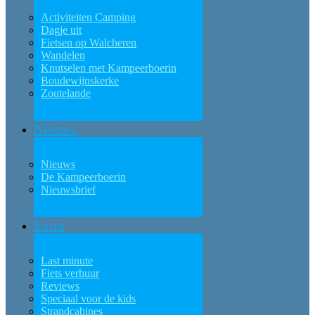
Activiteiten Camping
Dagje uit
Fietsen op Walcheren
Wandelen
Knutselen met Kampeerboerin
Boudewijnskerke
Zoutelande
Nieuws
Nieuws
De Kampeerboerin
Nieuwsbrief
Extra
Last minute
Fiets verhuur
Reviews
Speciaal voor de kids
Strandcabines