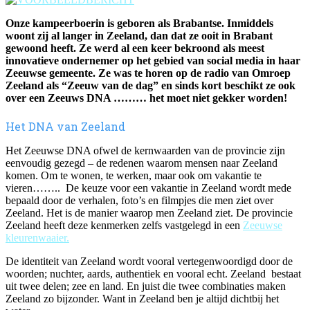
Onze kampeerboerin is geboren als Brabantse. Inmiddels
woont zij al langer in Zeeland, dan dat ze ooit in Brabant
gewoond heeft. Ze werd al een keer bekroond als meest
innovatieve ondernemer op het gebied van social media in haar
Zeeuwse gemeente. Ze was te horen op de radio van Omroep
Zeeland als “Zeeuw van de dag” en sinds kort beschikt ze ook
over een Zeeuws DNA ……… het moet niet gekker worden!
Het DNA van Zeeland
Het Zeeuwse DNA ofwel de kernwaarden van de provincie zijn
eenvoudig gezegd – de redenen waarom mensen naar Zeeland
komen. Om te wonen, te werken, maar ook om vakantie te
vieren…….. De keuze voor een vakantie in Zeeland wordt mede
bepaald door de verhalen, foto’s en filmpjes die men ziet over
Zeeland. Het is de manier waarop men Zeeland ziet. De provincie
Zeeland heeft deze kenmerken zelfs vastgelegd in een
Zeeuwse
kleurenwaaier.
De identiteit van Zeeland wordt vooral vertegenwoordigd door de
woorden; nuchter, aards, authentiek en vooral echt. Zeeland bestaat
uit twee delen; zee en land. En juist die twee combinaties maken
Zeeland zo bijzonder. Want in Zeeland ben je altijd dichtbij het