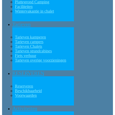
Plattegrond Camping
Faciliteiten
Wintervakantie in chalet
Tarieven
Tarieven kamperen
Tarieven campers
Tarieven Chalets
Tarieven strandcabines
Fiets verhuur
Tarieven overige voorzieningen
RESERVEREN
Reserveren
Beschikbaarheid
Voorwaarden
Activiteiten