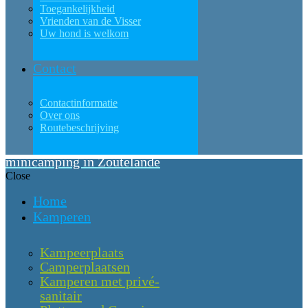
Toegankelijkheid
Vrienden van de Visser
Uw hond is welkom
Contact
Contactinformatie
Over ons
Routebeschrijving
minicamping in Zoutelande
Close
Home
Kamperen
Kampeerplaats
Camperplaatsen
Kamperen met privé-
sanitair