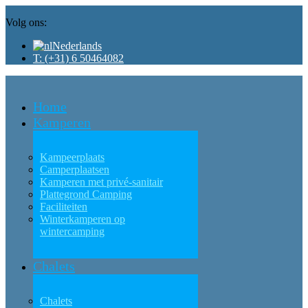
Volg ons:
Nederlands
T: (+31) 6 50464082
Home
Kamperen
Kampeerplaats
Camperplaatsen
Kamperen met privé-sanitair
Plattegrond Camping
Faciliteiten
Winterkamperen op
wintercamping
Chalets
Chalets