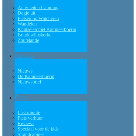
Activiteiten Camping
Dagje uit
Fietsen op Walcheren
Wandelen
Knutselen met Kampeerboerin
Boudewijnskerke
Zoutelande
Nieuws
Nieuws
De Kampeerboerin
Nieuwsbrief
Extra
Last minute
Fiets verhuur
Reviews
Speciaal voor de kids
Strandcabines